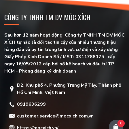
CÔNG TY TNHH TM DV MÓC XÍCH
Sau hơn 12 năm hoạt động, Công ty TNHH TM DV MÓC
XÍCH tự hào là đối tác tin cậy của nhiều thương hiệu
hàng đầu và uy tín trong lĩnh vực cơ điện và xây dựng
Giấy Phép Kinh Doanh Số / MST: 0311788175 , cấp
ngày 16/05/2012 cấp bởi sở kế hoạch và đầu tư TP
HCM - Phòng đăng ký kinh doanh
D2, Khu phố 4, Phường Trung Mỹ Tây, Thành phố
Hồ Chí Minh, Việt Nam
0919636299
customer.service@mocxich.com.vn
0
https://mocxich.vn/