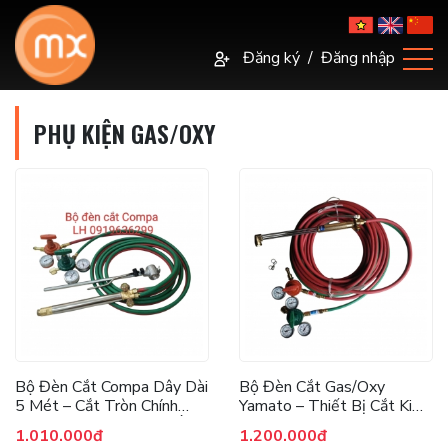
Đăng ký
/
Đăng nhập
PHỤ KIỆN GAS/OXY
Bộ Đèn Cắt Compa Dây Dài
Bộ Đèn Cắt Gas/Oxy
5 Mét – Cắt Tròn Chính
Yamato – Thiết Bị Cắt Kim
Xác, Dễ Dàng Cho Mọi Ứng
Loại Công Nghiệp
1.010.000đ
1.200.000đ
Dụng Cơ Khí