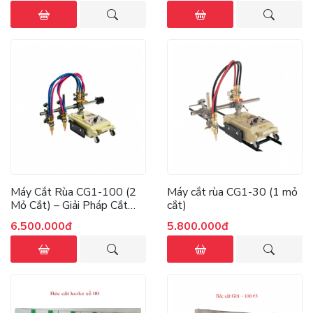
Máy Cắt Rùa CG1-100 (2
Máy cắt rùa CG1-30 (1 mỏ
Mỏ Cắt) – Giải Pháp Cắt
cắt)
Kim Loại Đường Tròn &
6.500.000đ
5.800.000đ
Đường Thẳng Chuẩn