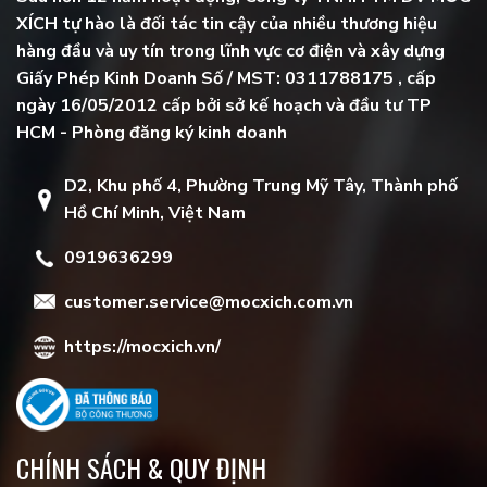
XÍCH tự hào là đối tác tin cậy của nhiều thương hiệu
hàng đầu và uy tín trong lĩnh vực cơ điện và xây dựng
Giấy Phép Kinh Doanh Số / MST: 0311788175 , cấp
ngày 16/05/2012 cấp bởi sở kế hoạch và đầu tư TP
HCM - Phòng đăng ký kinh doanh
D2, Khu phố 4, Phường Trung Mỹ Tây, Thành phố
Hồ Chí Minh, Việt Nam
0919636299
customer.service@mocxich.com.vn
https://mocxich.vn/
CHÍNH SÁCH & QUY ĐỊNH