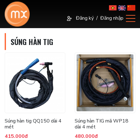
Đăng ký
/
Đăng nhập
SÚNG HÀN TIG
Súng hàn tig QQ150 dài 4
Súng hàn TIG mã WP18
mét
dài 4 mét
415.000đ
480.000đ