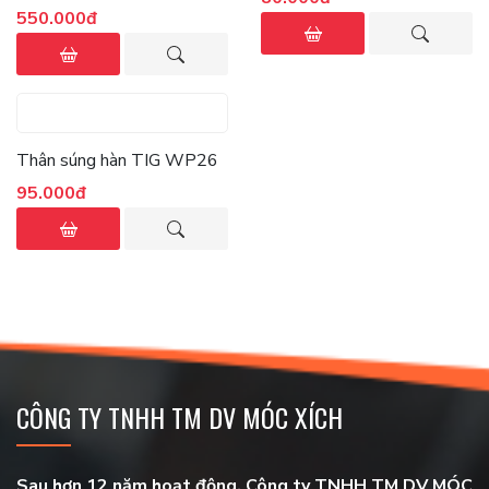
550.000đ
Thân súng hàn TIG WP26
95.000đ
CÔNG TY TNHH TM DV MÓC XÍCH
Sau hơn 12 năm hoạt động, Công ty TNHH TM DV MÓC