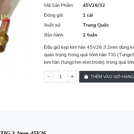
Mã Sản Phẩm:
45V26/32
Đóng gói:
1 cái
Xuất xứ:
Trung Quốc
Bảo hành:
1 tuần
Đầu giữ kẹp kim hàn 45V26 3.2mm dùng kẹp 
quan trọng trong quá trình hàn TIG (Tungst
kim hàn (tungsten electrode) trong quá trìn
-
+
THÊM VÀO GIỎ HÀNG
 TIG 3.2mm 45V26