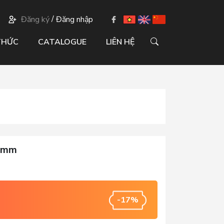
/
Đăng ký
Đăng nhập
THỨC
CATALOGUE
LIÊN HỆ
.2mm
-17%