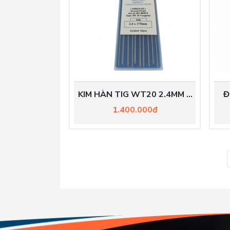
KIM HÀN TIG WT20 2.4MM X
Đ
175
AR
1.400.000đ