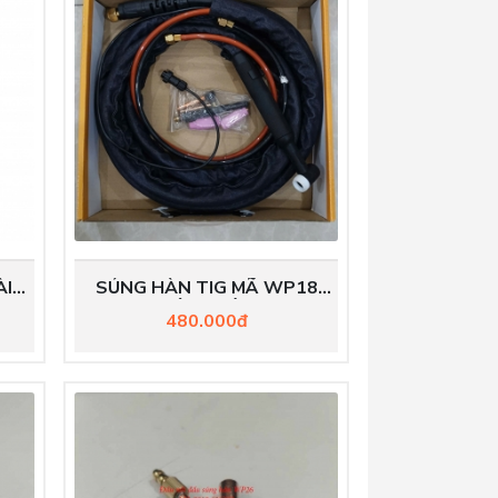
I 4
SÚNG HÀN TIG MÃ WP18
DÀI 4 MÉT
480.000đ