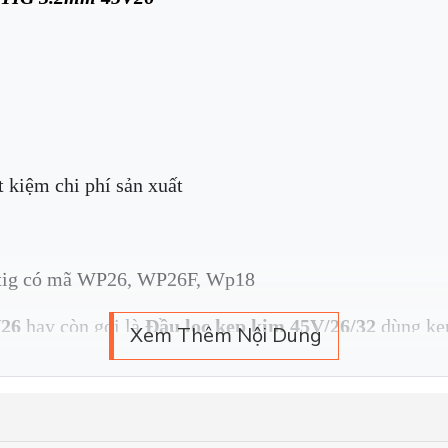
t kiệm chi phí sản xuất
àn tig có mã WP26, WP26F, Wp18
V26
hay còn gọi là
Đầu lọc kẹp kim 45V/26/32
dùng kẹ
Xem Thêm Nội Dung
TIG (Tungsten Inert Gas), được sử dụng để giữ và bảo v
àn TIG 3.2mm 45V26 bao gồm: