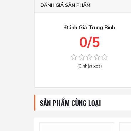
ĐÁNH GIÁ SẢN PHẨM
Hàn các vật liệu kim loại như 
Hàn các chi tiết nhỏ hoặc phức
Đánh Giá Trung Bình
Sửa chữa các bề mặt hư hỏng ho
0/5
Đóng gói sản phẩm bằng các tấ
Hàn các vật liệu siêu nhẹ như t
Thân giữ kim hàn TIG 3.2mm 45V26 đ
(0 nhận xét)
biến trong ngành công nghiệp sản xu
Hơp tác, đặt hàng, tư vấn sản phẩm…
Đ/c: D2, KP4, P Trung Mỹ Tây, Quậ
SẢN PHẨM CÙNG LOẠI
Hotline/zalo: 0919 636 299/091599
Email:
kinhdoanh@mocxich.com.vn