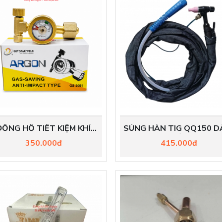
ĐỒNG HỒ TIẾT KIỆM KHÍ
SÚNG HÀN TIG QQ150 DÀ
ARGON
MÉT
350.000đ
415.000đ