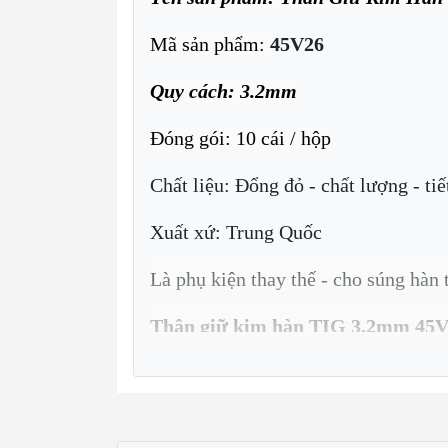
Mã sản phẩm:
45V26
Quy cách: 3.2mm
Đóng gói: 10 cái / hộp
Chất liệu: Đổng đỏ - chất lượng - tiế
Xuất xứ: Trung Quốc
Là phụ kiện thay thế - cho súng h
Thân giữ kim hàn TIG 3.2mm 45
kiện quan trọng trong quá trình hàn 
quá trình hàn.
Các ứng dụng của thân giữ kim h