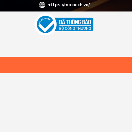
https://mocxich.vn/