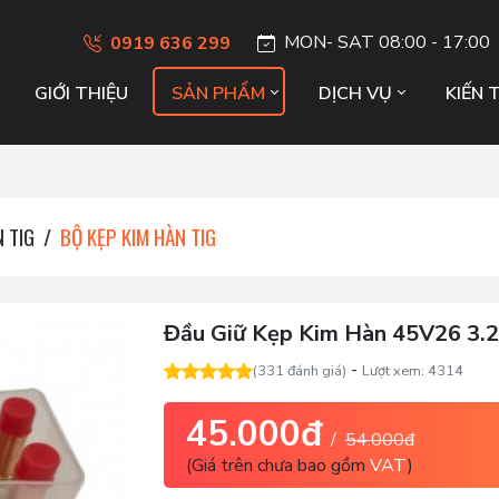
MON- SAT 08:00 - 17:00
0919 636 299
GIỚI THIỆU
SẢN PHẨM
DỊCH VỤ
KIẾN 
 TIG
BỘ KẸP KIM HÀN TIG
Đầu Giữ Kẹp Kim Hàn 45V26 3
-
(331 đánh giá)
Lượt xem: 4314
45.000đ
/
54.000đ
(Giá trên chưa bao gồm
VAT
)