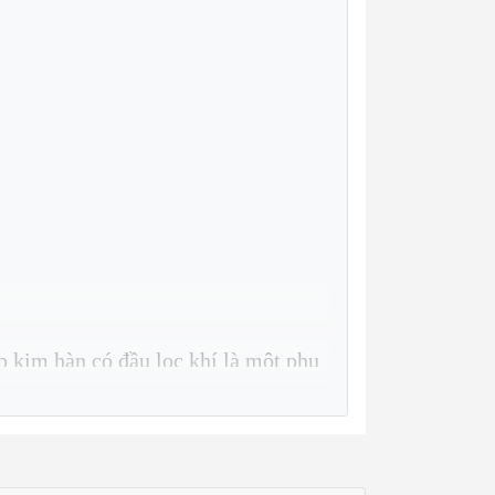
p kim hàn có đầu lọc khí là một phụ
ệ kim hàn (tungsten electrode) trong