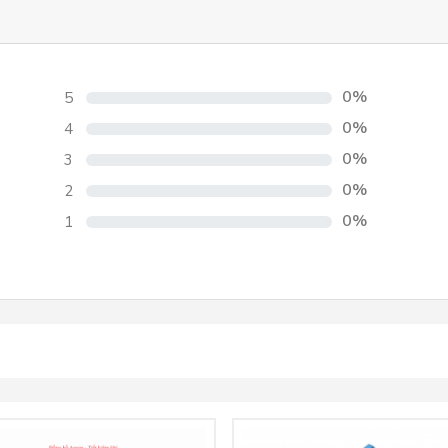
thép không gỉ, nhôm và đồng.
 tạp, ví dụ như các bộ phận của động cơ và máy móc.
ặc bị gãy.
0%
5
m kim loại.
0%
4
itan và magie.
0%
3
0%
2
ược thiết kế để sử dụng với các loại kim hàn có đườ
0%
1
ất và sửa chữa kim loại.
 Vui lòng liên hệ:
n 12, Tp Hồ Chí Minh
8710