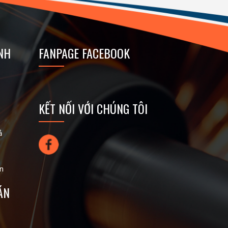
NH
FANPAGE FACEBOOK
KẾT NỐI VỚI CHÚNG TÔI
ả
n
ÁN