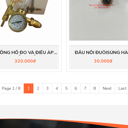
ỒNG HỒ ĐO VÀ ĐIỀU ÁP
ĐẦU NỐI ĐUÔISÚNG H
GON (ĐỒNG HỒ ARGON)
TIG WP26
320.000đ
30.000đ
Page 1 / 8
1
2
3
4
5
6
7
8
Next
Last